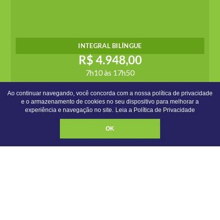
INTEGRAL BILÍNGUE
R$ 4.948,00
7h10 às 17h50
Almoço incluso
Ao continuar navegando, você concorda com a nossa política de privacidade
e o armazenamento de cookies no seu dispositivo para melhorar a
experiência e navegação no site.
Leia a Política de Privacidade
OK
CONHEÇA O INTEGRAL BILÍNGUE