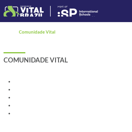
Home
/
Comunidade Vital
COMUNIDADE VITAL
Rematrícula Digital
Vital Digital
Office 365
Biblioteca
Vital App